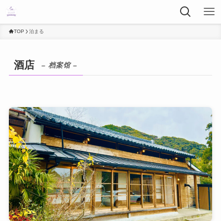
TOP
泊まる
酒店
– 档案馆 –