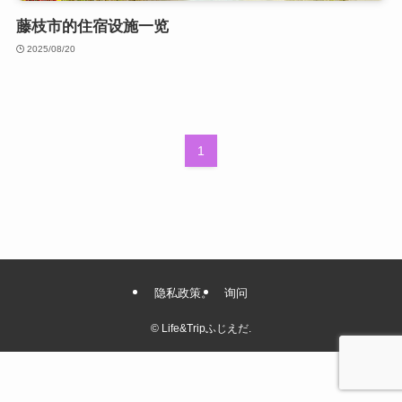
藤枝市的住宿设施一览
2025/08/20
1
隐私政策。
询问
©
Life&Tripふじえだ.